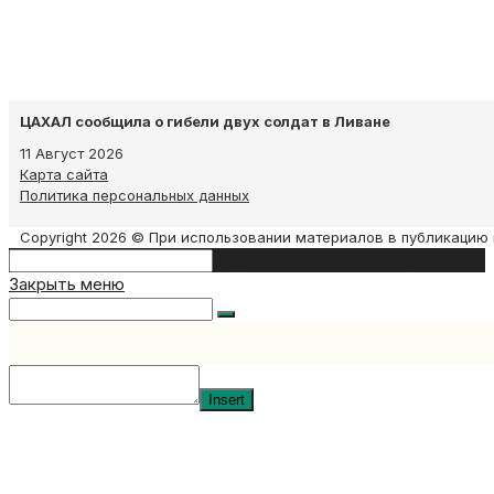
ЦАХАЛ сообщила о гибели двух солдат в Ливане
11 Август 2026
Карта сайта
Политика персональных данных
Copyright 2026 © При использовании материалов в публикацию 
Search
Type then hit enter to search
this
Закрыть меню
website
Insert