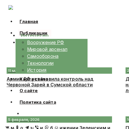
Skip
to
content
Главная
Публикации
Интересно
Календарь
Вооружение РФ
Мировой арсенал
Самооборона
Технологии
История
11 марта, 2026
Армия РФ установила контроль над
Д
Карта сайта
Червоной Зарей в Сумской области
н
л
О сайте
Политика сайта
5 февраля, 2026
Дмитрук заявил об унижении Зеленским и
П