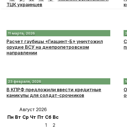
ТЦК украинцев
к
11 марта, 2026
Расчет гаубицы «Гиацинт-Б» уничтожил
С
орудие ВСУ на днепропетровском
п
направлении
23 февраля, 2026
В КПРФ предложили ввести кредитные
О
каникулы для солдат-срочников
о
Август 2026
Пн
Вт
Ср
Чт
Пт
Сб
Вс
1
2