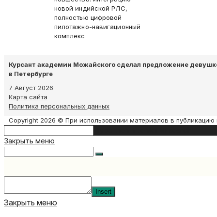
новой индийской РЛС,
полностью цифровой
пилотажно-навигационный
комплекс
Курсант академии Можайского сделал предложение девушке
в Петербурге
7 Август 2026
Карта сайта
Политика персональных данных
Copyright 2026 © При использовании материалов в публикацию 
Search
Type then hit enter to search
this
Закрыть меню
website
Insert
Закрыть меню