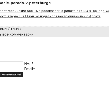
osle-parada-v-peterburge
пост
Российские военные рассказали о работе с РСЗО «Торнадо-С
ост
Ветеран ВОВ Люлько поделился воспоминаниями с фронта
вые Отзывы
 все комментарии
Имя*
Email*