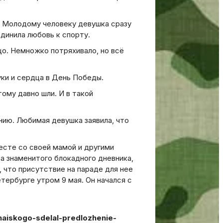
й. Молодому человеку девушка сразу
единила любовь к спорту.
ьцо. Немножко потряхивало, но всё
ки и сердца в День Победы.
тому давно шли. И в такой
нию. Любимая девушка заявила, что
есте со своей мамой и другими
а знаменитого блокадного дневника,
, что присутствие на параде для нее
тербурге утром 9 мая. Он начался с
aiskogo-sdelal-predlozhenie-