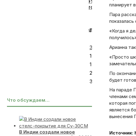
композитных
товарища
планирует 
плит
от
для
дрона
Пара расска
мебели
на
показалась 
«
Август 2026
на
СВО
Июл
Пн
Вт
Ср
Чт
Пт
С
«Когда я де
АПЛ
детдомовец
запустили
Купов
получилось
1
в
стал
3
4
5
Арианна так
6
7
8
Северодвинске
Героем
РФ
10
11
12
13
14
15
«Просто шкв
замечательн
17
18
19
20
21
22
24
25
26
27
28
29
По окончан
будет готов
31
На параде 
членами се
Что обсуждаем…
которая пог
является б
вынесения 
В Индии создали новое
Источник: 