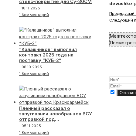
стелс-покрытие для Су-30СМ
devushke-p
18.11.2025
Read
Предыдущий 
1 Комментарий
more
Следующий п
articles
Межтексто
Посмотреть
“Калашников” выполнил
контракт 2025 года на
поставку “КУБ-2”
08.10.2025
1 Комментарий
Пленный рассказал о
запугивании новобранцев ВСУ
отправкой под
Красноармейск
05.11.2025
1 Комментарий