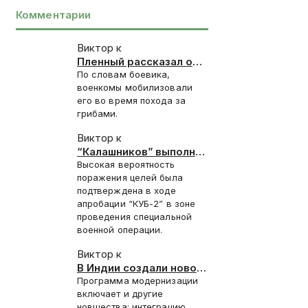
Комментарии
Виктор к
Пленный рассказал о
запугивании
По словам боевика,
новобранцев ВСУ
военкомы мобилизовали
отправкой под
его во время похода за
Красноармейск
грибами.
Виктор к
“Калашников” выполнил
контракт 2025 года на
Высокая вероятность
поставку “КУБ-2”
поражения целей была
подтверждена в ходе
апробации “КУБ-2” в зоне
проведения специальной
военной операции.
Виктор к
В Индии создали новое
стелс-покрытие для
Программа модернизации
Су-30СМ
включает и другие
новшества: интеграцию