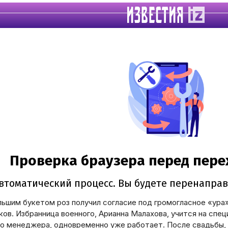
льшим букетом роз получил согласие под громогласное «ура
ов. Избранница военного, Арианна Малахова, учится на спе
о менеджера, одновременно уже работает. После свадьбы, д