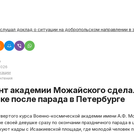
н заслушал доклад о ситуации на добропольском направлени
р
2026
кации
 чтения
ке после парада в Петербурге
твертого курса Военно-космической академии имени А.Ф. М
е своей девушке сразу по окончании праздничного парада в
куют кадры с Исаакиевской площади, где молодой человек п