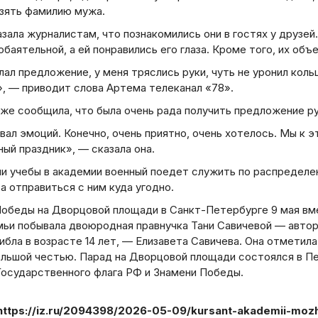
взять фамилию мужа.
зала журналистам, что познакомились они в гостях у друзе
обаятельной, а ей понравились его глаза. Кроме того, их объ
б
Вс
лал предложение, у меня тряслись руки, чуть не уронил кол
», — приводит слова Артема телеканал «78».
2
же сообщила, что была очень рада получить предложение ру
9
16
ал эмоций. Конечно, очень приятно, очень хотелось. Мы к э
ый праздник», — сказала она.
23
30
ии учебы в академии военный поедет служить по распределе
а отправиться с ним куда угодно.
Победы на Дворцовой площади в Санкт-Петербурге 9 мая вм
мьи побывала двоюродная правнучка Тани Савичевой — автор
ибла в возрасте 14 лет, — Елизавета Савичева. Она отметила
ольшой честью. Парад на Дворцовой площади состоялся в Пе
Государственного флага РФ и Знамени Победы.
https://iz.ru/2094398/2026-05-09/kursant-akademii-mozh