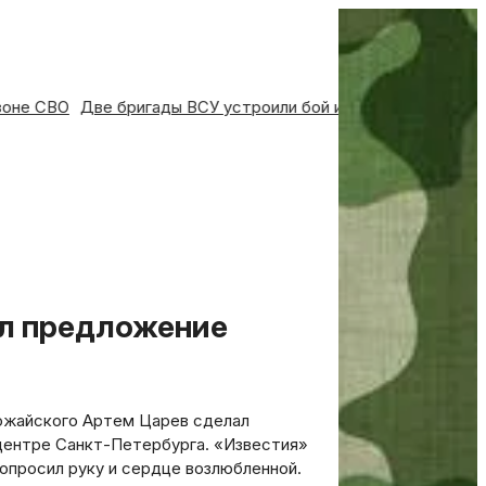
и в зоне СВО
Две бригады ВСУ устроили бой из-за дезерти
ожайского Артем Царев сделал
 центре Санкт-Петербурга. «Известия»
опросил руку и сердце возлюбленной.