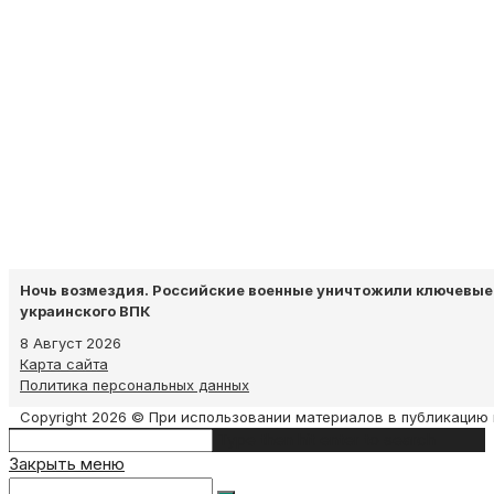
Ночь возмездия. Российские военные уничтожили ключевые
украинского ВПК
8 Август 2026
Карта сайта
Политика персональных данных
Copyright 2026 © При использовании материалов в публикацию 
Search
Type then hit enter to search
this
Закрыть меню
website