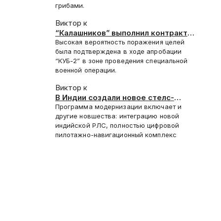
грибами.
Виктор к
“Калашников” выполнил контракт
2025 года на поставку “КУБ-2”
Высокая вероятность поражения целей
была подтверждена в ходе апробации
“КУБ-2” в зоне проведения специальной
военной операции.
Виктор к
В Индии создали новое стелс-
покрытие для Су-30СМ
Программа модернизации включает и
другие новшества: интеграцию новой
индийской РЛС, полностью цифровой
пилотажно-навигационный комплекс