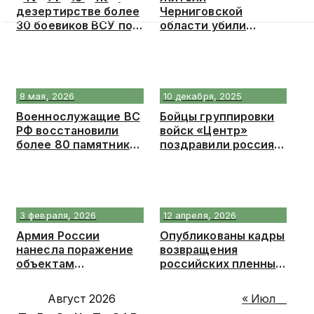
дезертирстве более
Черниговской
30 боевиков ВСУ под
области убили
Сумами
одного из
украинских
пограничников
8 мая, 2026
10 декабря, 2025
Военнослужащие ВС
Бойцы группировки
РФ восстановили
войск «Центр»
более 80 памятников
поздравили россиян
героям ВОВ на
с Новым годом из
территории ДНР
зоны СВО
3 февраля, 2026
12 апреля, 2026
Армия России
Опубликованы кадры
нанесла поражение
возвращения
объектам
российских пленных
транспортной
после обмена с
инфраструктуры
Украиной
Август 2026
« Июл
Украины