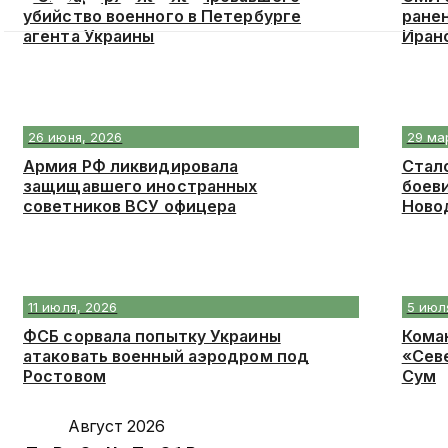
убийство военного в Петербурге
ранен
агента Украины
Иран
26 июня, 2026
29 ма
Армия РФ ликвидировала
Стал
защищавшего иностранных
боеви
советников ВСУ офицера
Ново
11 июля, 2026
5 июл
ФСБ сорвала попытку Украины
Кома
атаковать военный аэродром под
«Сев
Ростовом
Сум
Август 2026