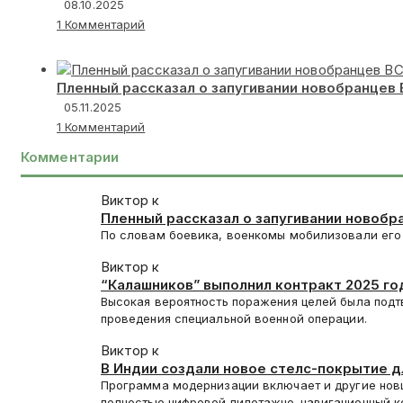
08.10.2025
1 Комментарий
Пленный рассказал о запугивании новобранцев
05.11.2025
1 Комментарий
Комментарии
Виктор к
Пленный рассказал о запугивании новобр
Красноармейск
По словам боевика, военкомы мобилизовали его 
Виктор к
“Калашников” выполнил контракт 2025 год
Высокая вероятность поражения целей была подт
проведения специальной военной операции.
Виктор к
В Индии создали новое стелс-покрытие 
Программа модернизации включает и другие нов
полностью цифровой пилотажно-навигационный 