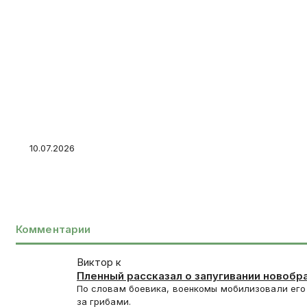
Российские войска завершают уничтожение 
боевиков ВСУ в Красном Лимане
10.07.2026
Комментарии
Виктор к
Пленный рассказал о запугивании новобр
отправкой под Красноармейск
По словам боевика, военкомы мобилизовали его
за грибами.