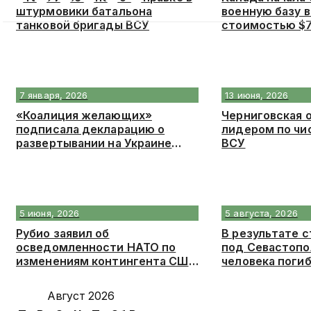
штурмовики батальона
военную базу в
танковой бригады ВСУ
стоимостью $
7 января, 2026
13 июня, 2026
«Коалиция желающих»
Черниговская 
подписала декларацию о
лидером по чи
развертывании на Украине
ВСУ
военных
5 июня, 2026
5 августа, 2026
Рубио заявил об
В результате с
осведомленности НАТО по
под Севастопо
изменениям контингента США
человека поги
в Европе
Август 2026