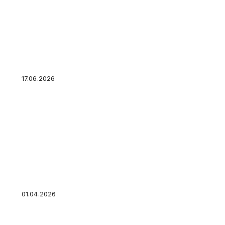
Трамп указал на высокие потери ВСУ в конфл
Украине
17.06.2026
Подразделения группировки войск «Запад» 
освобождение ЛНР
01.04.2026