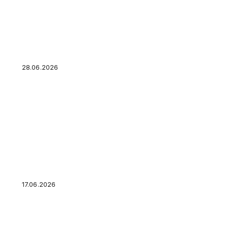
В полку «Скала» начали угрожать журналис
публикаций о пытках
28.06.2026
Мобилизованные ВСУ убили инструкторов на
Черниговской области
17.06.2026