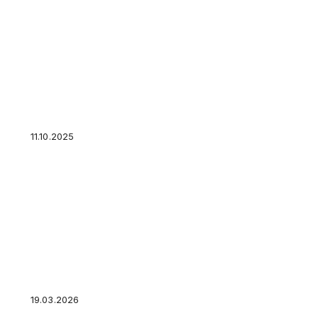
Путин в диалоге с экипажем АПЛ “Архангельс
ракетоносце я впервые
11.10.2025
Солдат ВСУ рассказал о потере сознания от 
позициях в Запорожской области
19.03.2026