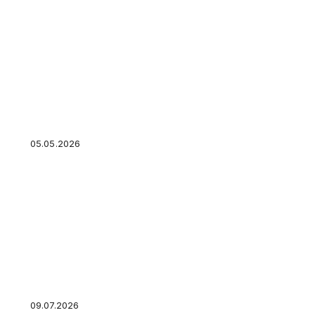
Мерц не был удивлен решением США вывест
войска из Германии
05.05.2026
Ростех: Применение “Краснополя” снижает 
боеприпасов
09.07.2026