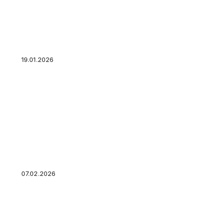
В бундесвере не раскрыли деталей миссии 
в Гренландии
19.01.2026
Бойцы группировки войск «Север» уничтожи
Caesar калибра 155 мм ВСУ
07.02.2026