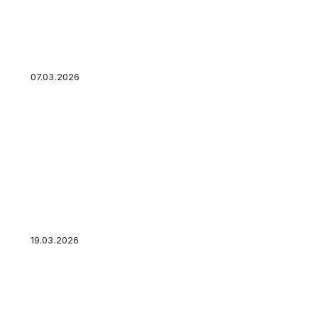
КСИР нанес удары по позициям антииранских 
Иракском Курдистане
07.03.2026
Силы ПВО за прошедшие сутки сбили 356 бе
самолетного типа ВСУ
19.03.2026