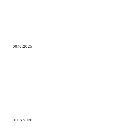
Кассационный суд расширил правила самоо
09.10.2025
В НАТО назвали национальную оборону дело
военных
01.06.2026