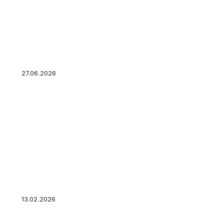
Вертолет Ка-25 впервые поднялся в воздух 6
27.06.2026
Серебрицкая обжаловала заочный арест по 
покушении на Алексеева
13.02.2026