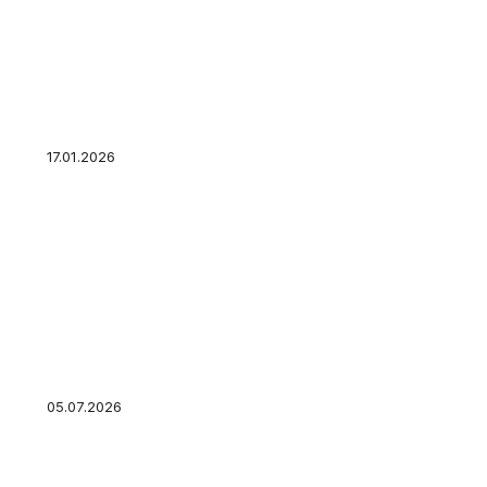
Минобороны опубликовало кадры освобожд
Закотного в ДНР
17.01.2026
Путин отметил положительную динамику и
возрастающие темпы наступления ВС РФ
05.07.2026