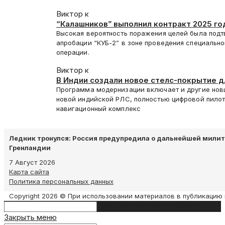
Виктор к
“Калашников” выполнил контракт 2025 го
“КУБ-2”
Высокая вероятность поражения целей была подт
апробации “КУБ-2” в зоне проведения специальн
операции.
Виктор к
В Индии создали новое стелс-покрытие 
Программа модернизации включает и другие нов
новой индийской РЛС, полностью цифровой пило
навигационный комплекс
Ледник тронулся: Россия предупредила о дальнейшей мили
Гренландии
7 Август 2026
Карта сайта
Политика персональных данных
Copyright 2026 © При использовании материалов в публикацию 
Search
Type then hit enter to search
this
Закрыть меню