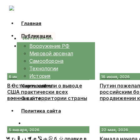
Skip
to
content
Главная
Публикации
Интересно
Календарь
Вооружение РФ
Мировой арсенал
Самооборона
Технологии
История
6 июля, 2026
16 июня, 2026
В Эстонии заявили о выводе
Путин пожелал
Карта сайта
США практически всех
российским бо
военных с территории страны
продвижении 
О сайте
Политика сайта
5 января, 2026
22 мая, 2026
Стало известно об отправке в
Канада начала