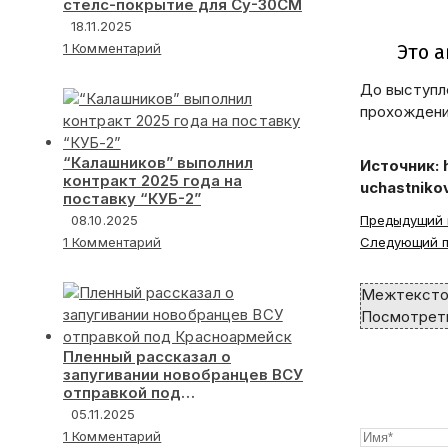
стелс-покрытие для Су-30СМ
18.11.2025
1 Комментарий
До выступл
прохождени
“Калашников” выполнил
Источник: 
контракт 2025 года на
uchastniko
поставку “КУБ-2”
Read
08.10.2025
Предыдущий 
more
1 Комментарий
Следующий п
articles
Межтексто
Посмотреть
Пленный рассказал о
запугивании новобранцев ВСУ
отправкой под
Красноармейск
05.11.2025
1 Комментарий