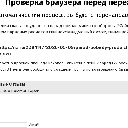
ения главы государства парад принял министр обороны РФ 
ем парадных расчетов главнокомандующий сухопутными во
https://iz.ru/2094147/2026-05-09/parad-pobedy-prodolzh
v-svo
пост
На Красной площади началось движение пеших парадных расч
ост
В Пентагоне сообщили о создании группы по возвращению быв
вые Отзывы
 все комментарии
Имя*