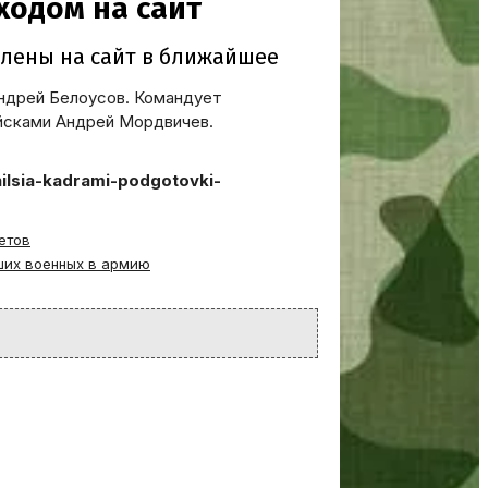
Андрей Белоусов. Командует
йсками Андрей Мордвичев.
ilsia-kadrami-podgotovki-
етов
ших военных в армию