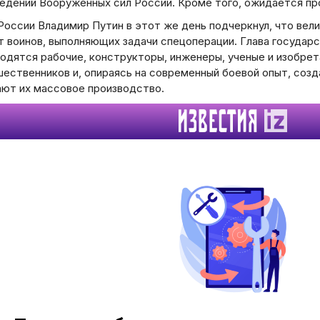
ведений Вооруженных сил России. Кроме того, ожидается пр
оссии Владимир Путин в этот же день подчеркнул, что вели
т воинов, выполняющих задачи спецоперации. Глава государ
ходятся рабочие, конструкторы, инженеры, ученые и изобре
б
Вс
шественников и, опираясь на современный боевой опыт, соз
ают их массовое производство.
2
9
16
23
30