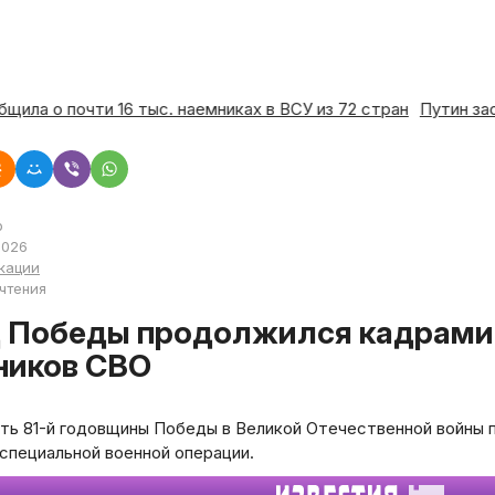
ообщила о почти 16 тыс. наемниках в ВСУ из 72 стран
Путин
р
2026
кации
 чтения
ников СВО
сть 81-й годовщины Победы в Великой Отечественной войны
специальной военной операции.