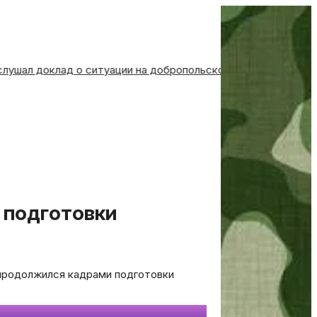
 заслушал доклад о ситуации на добропольском направлении
 продолжился кадрами подготовки