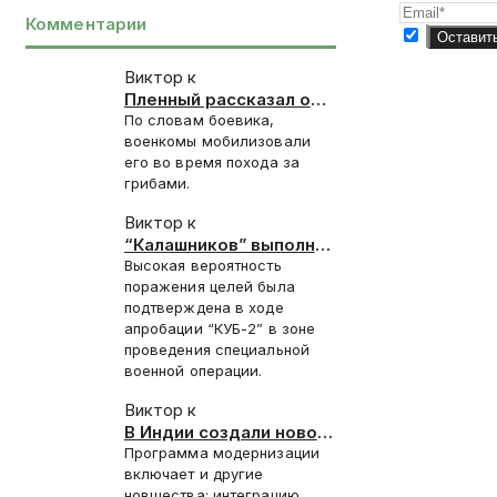
Комментарии
Виктор к
Пленный рассказал о
запугивании
По словам боевика,
новобранцев ВСУ
военкомы мобилизовали
отправкой под
его во время похода за
Красноармейск
грибами.
Виктор к
“Калашников” выполнил
контракт 2025 года на
Высокая вероятность
поставку “КУБ-2”
поражения целей была
подтверждена в ходе
апробации “КУБ-2” в зоне
проведения специальной
военной операции.
Виктор к
В Индии создали новое
стелс-покрытие для
Программа модернизации
Су-30СМ
включает и другие
новшества: интеграцию