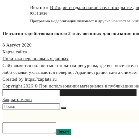
Виктор к
В Индии создали новое стелс-покрытие д
03.01.2026
Программа модернизации включает и другие новшества: ин
Пентагон задействовал около 2 тыс. военных для оказания п
8 Август 2026
Карта сайта
Политика персональных данных
Сайт является полностью открытым ресурсом, где все посетители 
либо ссылки указываются неверно. Администрация сайта снимает 
Created by https://zaplata.ru
Copyright 2026 © При использовании материалов в публикацию н
Search
Type then hit enter to search
this
Закрыть меню
website
Insert