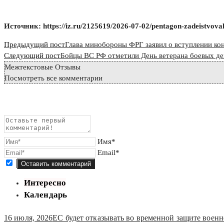
Источник: https://iz.ru/2125619/2026-07-02/pentagon-zadeistvova
Read
Предыдущий пост
Глава минобороны ФРГ заявил о вступлении к
more
Следующий пост
Бойцы ВС РФ отметили День ветерана боевых д
Межтекстовые Отзывы
articles
Посмотреть все комментарии
Имя*
Email*
Интересно
Календарь
16 июля, 2026
ЕС будет отказывать во временной защите воен