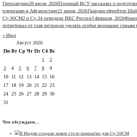
Гренландию
28 июля, 2026
Пленный ВСУ рассказал о подготов
пленными в Афганистане
21 июня, 2026
Гвардии ефрейтор Шаб
Су-30СМ2 и Су-34 передали ВКС России
3 февраля, 2026
Франц
потребовал от глав регионов уделять особое внимание семья
« Июл
Август 2026
Пн
Вт
Ср
Чт
Пт
Сб
Вс
1
2
3
4
5
6
7
8
9
10
11
12
13
14
15
16
17
18
19
20
21
22
23
24
25
26
27
28
29
30
31
Что обсуждаем…