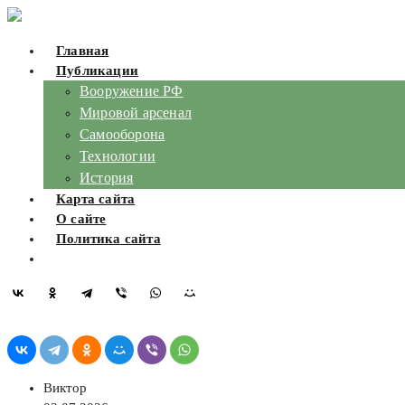
Skip
to
Главная
content
Публикации
Вооружение РФ
Мировой арсенал
Самооборона
Технологии
История
Карта сайта
О сайте
Политика сайта
Виктор