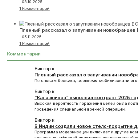
08.10.2025
1 Комментарий
Пленный рассказал о запугивании новобранцев
05.11.2025
1 Комментарий
Комментарии
Виктор к
Пленный рассказал о запугивании новобр
Красноармейск
По словам боевика, военкомы мобилизовали его 
Виктор к
“Калашников” выполнил контракт 2025 год
Высокая вероятность поражения целей была подт
проведения специальной военной операции.
Виктор к
В Индии создали новое стелс-покрытие 
Программа модернизации включает и другие нов
полностью цифровой пилотажно-навигационный 