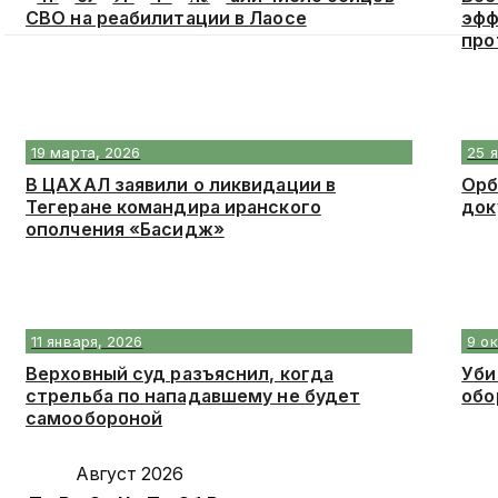
СВО на реабилитации в Лаосе
эфф
про
19 марта, 2026
25 
В ЦАХАЛ заявили о ликвидации в
Орб
Тегеране командира иранского
док
ополчения «Басидж»
11 января, 2026
9 о
Верховный суд разъяснил, когда
Уби
стрельба по нападавшему не будет
обо
самообороной
Август 2026