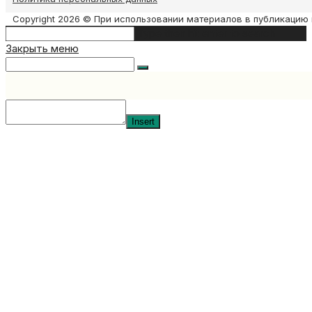
Copyright 2026 © При использовании материалов в публикацию 
Search
Type then hit enter to search
this
Закрыть меню
website
Insert