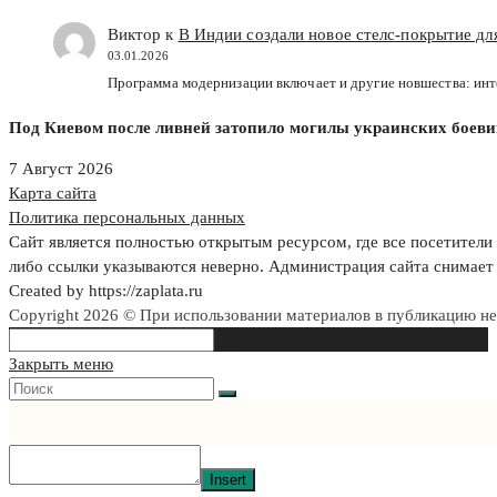
Виктор к
В Индии создали новое стелс-покрытие д
03.01.2026
Программа модернизации включает и другие новшества: ин
Под Киевом после ливней затопило могилы украинских боев
7 Август 2026
Карта сайта
Политика персональных данных
Сайт является полностью открытым ресурсом, где все посетители 
либо ссылки указываются неверно. Администрация сайта снимает 
Created by https://zaplata.ru
Copyright 2026 © При использовании материалов в публикацию н
Search
Type then hit enter to search
this
Закрыть меню
website
Insert