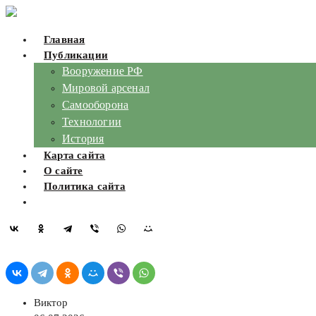
Skip
to
Главная
content
Публикации
Вооружение РФ
Мировой арсенал
Самооборона
Технологии
История
Карта сайта
О сайте
Политика сайта
Виктор