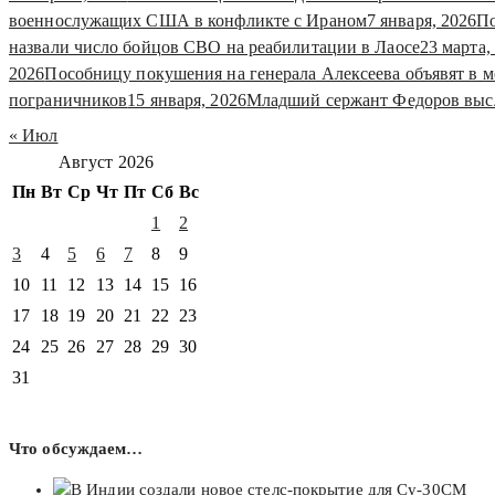
военнослужащих США в конфликте с Ираном
7 января, 2026
По
назвали число бойцов СВО на реабилитации в Лаосе
23 марта,
2026
Пособницу покушения на генерала Алексеева объявят в 
пограничников
15 января, 2026
Младший сержант Федоров выс
« Июл
Август 2026
Пн
Вт
Ср
Чт
Пт
Сб
Вс
1
2
3
4
5
6
7
8
9
10
11
12
13
14
15
16
17
18
19
20
21
22
23
24
25
26
27
28
29
30
31
Что обсуждаем…