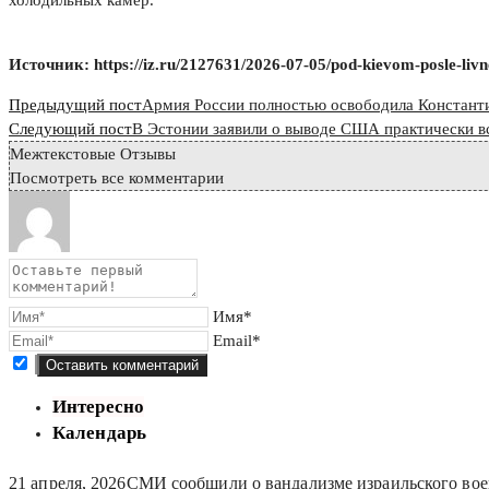
Источник: https://iz.ru/2127631/2026-07-05/pod-kievom-posle-livn
Read
Предыдущий пост
Армия России полностью освободила Констант
more
Следующий пост
В Эстонии заявили о выводе США практически в
Межтекстовые Отзывы
articles
Посмотреть все комментарии
Имя*
Email*
Интересно
Календарь
21 апреля, 2026
СМИ сообщили о вандализме израильского вое