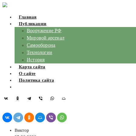
Skip
to
Главная
content
Публикации
Вооружение РФ
Мировой арсенал
Самооборона
Технологии
История
Карта сайта
О сайте
Политика сайта
Виктор