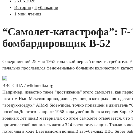
25.06.2026
История
/
Публикации
1 мин. чтения
“Самолет-катастрофа”: F-
бомбардировщик B-52
Совершивший 25 мая 1953 года свой первый полет истребитель F-
печально прославился феноменально большим количеством катаст
ВВС США / wikimedia.org
Например, известно такое “достижение” этого самолета, как перв
штатом Нью-Мексико проводились учения, в которых “пятьдесят 
“воздух-воздух” AIM-9 Sidewinder, точно попавшей в двигатель 
погибли.До этого в апреле 1958 года учебно-боевая версия Super 
военных летчикаВ материалах об этом самолете отмечается, что 
происшествий лишились жизни 324 военнослужащих. Только в июле 
потеряны в ходе Вьетнамской войны.В зарубежных ВВС Super Sabr