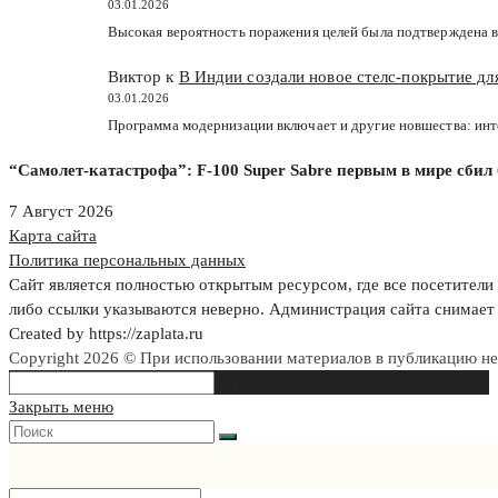
03.01.2026
Высокая вероятность поражения целей была подтверждена в
Виктор к
В Индии создали новое стелс-покрытие д
03.01.2026
Программа модернизации включает и другие новшества: ин
“Самолет-катастрофа”: F-100 Super Sabre первым в мире сби
7 Август 2026
Карта сайта
Политика персональных данных
Сайт является полностью открытым ресурсом, где все посетители 
либо ссылки указываются неверно. Администрация сайта снимает 
Created by https://zaplata.ru
Copyright 2026 © При использовании материалов в публикацию н
Search
Type then hit enter to search
this
Закрыть меню
website