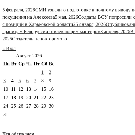
5 февраля, 2026
СМИ узнали о подготовке к полному выводу 
покушения на Алексеева
5 мая, 2026
Солдаты ВСУ попросили со
с позиций в Харьковской области
25 января, 2026
Опубликованы
границам Белоруссии отвлекающим маневром
3 апреля, 2026
В
2025
Создатель неповторимого
« Июл
Август 2026
Пн
Вт
Ср
Чт
Пт
Сб
Вс
1
2
3
4
5
6
7
8
9
10
11
12
13
14
15
16
17
18
19
20
21
22
23
24
25
26
27
28
29
30
31
Что обсуждаем…