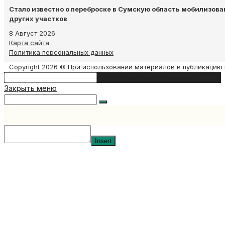
Стало известно о переброске в Сумскую область мобилизова
других участков
8 Август 2026
Карта сайта
Политика персональных данных
Copyright 2026 © При использовании материалов в публикацию 
Search
Type then hit enter to search
this
Закрыть меню
website
Insert