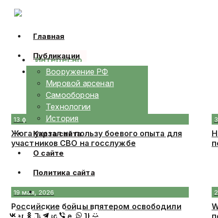
Skip
to
content
Главная
Публикации
Интересно
Календарь
Вооружение РФ
Мировой арсенал
Самооборона
Технологии
История
13 февраля, 2026
3
Жога указал на пользу боевого опыта для
Н
Карта сайта
участников СВО на госслужбе
п
О сайте
Политика сайта
19 мая, 2026
2
Российские бойцы впятером освободили
W
село Приволье в ДНР
п