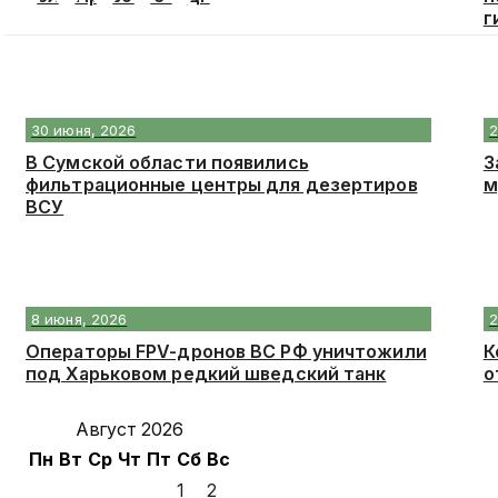
г
30 июня, 2026
2
В Сумской области появились
З
фильтрационные центры для дезертиров
м
ВСУ
8 июня, 2026
2
Операторы FPV-дронов ВС РФ уничтожили
К
под Харьковом редкий шведский танк
о
Август 2026
Пн
Вт
Ср
Чт
Пт
Сб
Вс
1
2