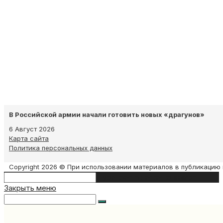
В Российской армии начали готовить новых «драгунов»
6 Август 2026
Карта сайта
Политика персональных данных
Copyright 2026 © При использовании материалов в публикацию 
Search
Type then hit enter to search
this
Закрыть меню
website