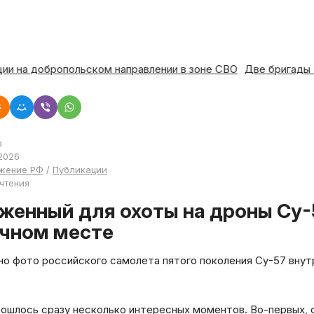
туации на добропольском направлении в зоне СВО
Две брига
р
2026
жение РФ
/
Публикации
 чтения
чном месте
о фото российского самолета пятого поколения Су-57 внутр
ю
сошлось сразу несколько интересных моментов. Во-первых, 