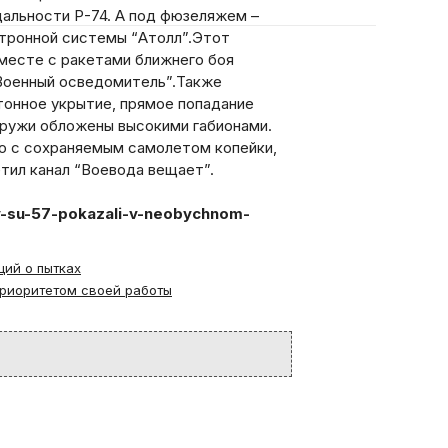
альности Р-74. А под фюзеляжем –
ктронной системы “Атолл”.Этот
вместе с ракетами ближнего боя
“Военный осведомитель”.Также
тонное укрытие, прямое попадание
аружи обложены высокими габионами.
ию с сохраняемым самолетом копейки,
етил канал “Воевода вещает”.
ny-su-57-pokazali-v-neobychnom-
ций о пытках
приоритетом своей работы