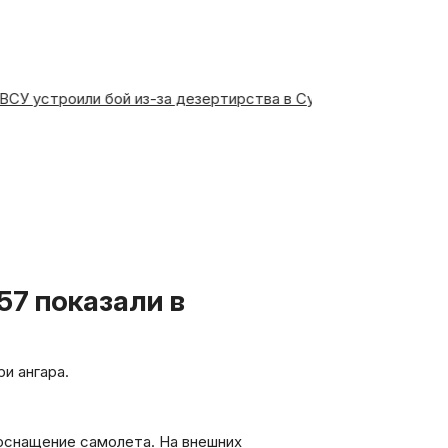
ды ВСУ устроили бой из-за дезертирства в Сумской области
и ангара.
оснащение самолета. На внешних