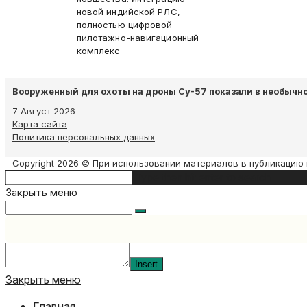
новой индийской РЛС,
полностью цифровой
пилотажно-навигационный
комплекс
Вооруженный для охоты на дроны Су-57 показали в необычн
7 Август 2026
Карта сайта
Политика персональных данных
Copyright 2026 © При использовании материалов в публикацию 
Search
Type then hit enter to search
this
Закрыть меню
website
Insert
Закрыть меню
Главная