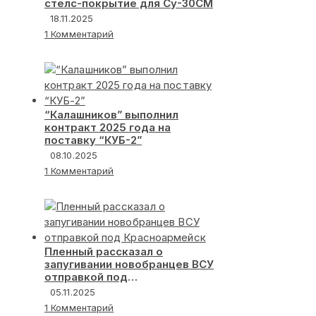
стелс-покрытие для Су-30СМ
18.11.2025
1 Комментарий
“Калашников” выполнил
контракт 2025 года на
поставку “КУБ-2”
08.10.2025
1 Комментарий
Пленный рассказал о
запугивании новобранцев ВСУ
отправкой под
Красноармейск
05.11.2025
1 Комментарий