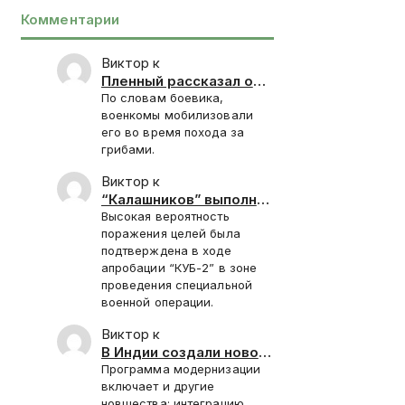
Комментарии
Виктор к
Пленный рассказал о
запугивании
По словам боевика,
новобранцев ВСУ
военкомы мобилизовали
отправкой под
его во время похода за
Красноармейск
грибами.
Виктор к
“Калашников” выполнил
контракт 2025 года на
Высокая вероятность
поставку “КУБ-2”
поражения целей была
подтверждена в ходе
апробации “КУБ-2” в зоне
проведения специальной
военной операции.
Виктор к
В Индии создали новое
стелс-покрытие для
Программа модернизации
Су-30СМ
включает и другие
новшества: интеграцию