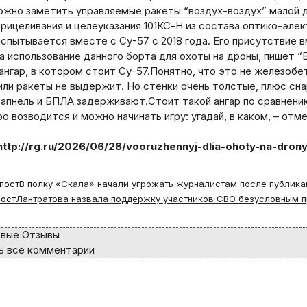
ожно заметить управляемые ракеты “воздух-воздух” малой д
рицеливания и целеуказания 101КС-Н из состава оптико-эле
спытывается вместе с Су-57 с 2018 года. Его присутствие 
а использование данного борта для охоты на дроны, пишет 
нгар, в котором стоит Су-57.Понятно, что это не железобе
или ракеты не выдержит. Но стенки очень толстые, плюс сн
ли
рапнель и БПЛА задерживают.Стоит такой ангар по сравнен
о возводится и можно начинать игру: угадай, в каком, – отм
http://rg.ru/2026/06/28/vooruzhennyj-dlia-ohoty-na-dro
пост
В полку «Скала» начали угрожать журналистам после публика
ост
Лантратова назвала поддержку участников СВО безусловным 
вые Отзывы
 все комментарии