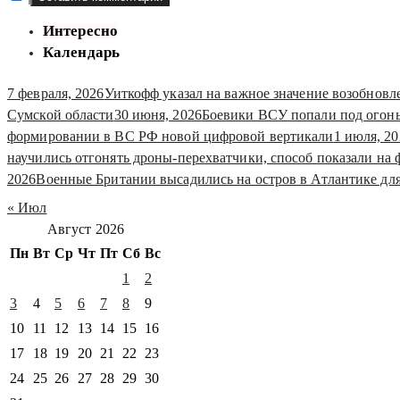
Интересно
Календарь
7 февраля, 2026
Уиткофф указал на важное значение возобнов
Сумской области
30 июня, 2026
Боевики ВСУ попали под огонь 
формировании в ВС РФ новой цифровой вертикали
1 июля, 20
научились отгонять дроны-перехватчики, способ показали на 
2026
Военные Британии высадились на остров в Атлантике дл
« Июл
Август 2026
Пн
Вт
Ср
Чт
Пт
Сб
Вс
1
2
3
4
5
6
7
8
9
10
11
12
13
14
15
16
17
18
19
20
21
22
23
24
25
26
27
28
29
30