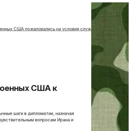
и военных США пожаловались на условия службы на авианос
ные шаги в дипломатии, назначая
чувствительным вопросам Ирана и