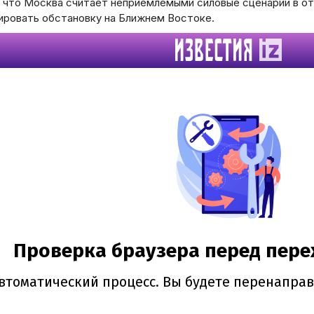
, что Москва считает неприемлемыми силовые сценарии в от
ировать обстановку на Ближнем Востоке.
й
б
Вс
2
9
16
23
30