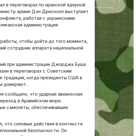
л в переговорах по иранской ядерной
министр армии Дэн Дрисколл выступает
онфликта, работая с украинскими
бликанская администрация
 работы, чтобы дойти до того момента,
ший сотрудник аппарата национальной
вший при администрации Джорджа Буша
вали в переговорах с Советским
я традиция, когда президенты США в
м доверяют.
 сообщило, что ударная авианосная
переход в Аравийском море.
ные самолеты, обеспечивавшие
, что силовые действия в контексте
егиональной безопасности. Он