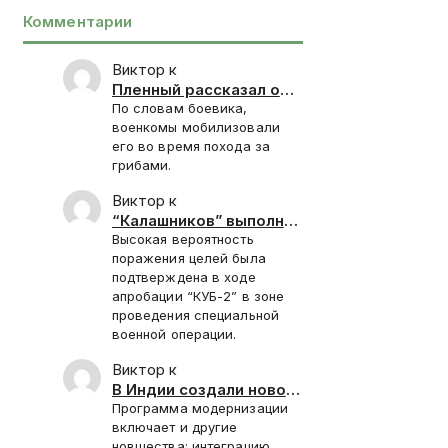
Комментарии
Виктор к
Пленный рассказал о
запугивании
По словам боевика,
новобранцев ВСУ
военкомы мобилизовали
отправкой под
его во время похода за
Красноармейск
грибами.
Виктор к
“Калашников” выполнил
контракт 2025 года на
Высокая вероятность
поставку “КУБ-2”
поражения целей была
подтверждена в ходе
апробации “КУБ-2” в зоне
проведения специальной
военной операции.
Виктор к
В Индии создали новое
стелс-покрытие для
Программа модернизации
Су-30СМ
включает и другие
новшества: интеграцию