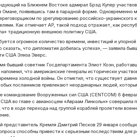
ндующий на Ближнем Востоке адмирал Брэд Купер участвова
в Омане, появившись там в парадной форме. Одновременно 
ереговорщиком по урегулированию российско-украинского к
елями. Как отмечает AP, такой подход отражает, как респу
ла» традиционную внешнюю политику США.
буется огромное количество времени, инвестиций и упорной
 сказать, что дипломатия добилась успеха», — заявила быв
ти США Элиза Эверс.
емя бывший советник Госдепартамента Элиот Коэн, работа
 напомнил, что американские генералы исторически участво
времена холодной войны. Он отметил, что существует давня
собых посланников привлекают неординарных людей, которы
е командование Вооруженных сил США (CENTCOM) 6 февраля
 США во главе с авианосцем «Авраам Линкольн» совершила 
 что в ходе перехода над группой кораблей пролетели воен
ние.
й представитель Кремля Дмитрий Песков 29 января сообщил
вопроса способны привести к серьезным последствиям для р