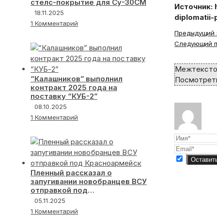
стелс-покрытие для Су-30СМ
Источник: 
18.11.2025
diplomatii-
1 Комментарий
Read
Предыдущий 
more
Следующий п
articles
Межтексто
“Калашников” выполнил
Посмотреть
контракт 2025 года на
поставку “КУБ-2”
08.10.2025
1 Комментарий
Пленный рассказал о
запугивании новобранцев ВСУ
отправкой под
Красноармейск
05.11.2025
1 Комментарий