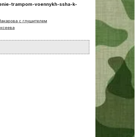
chenie-trampom-voennykh-ssha-k-
Макарова с глушителем
ексеева