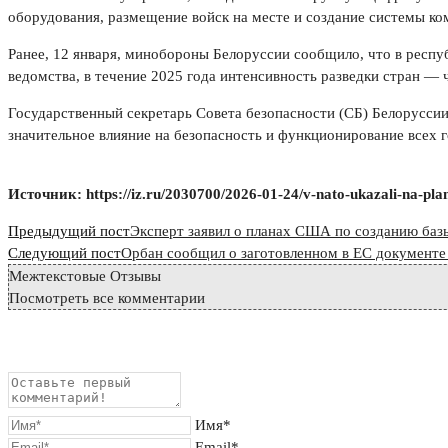
оборудования, размещение войск на месте и создание системы ко
Ранее, 12 января, минобороны Белоруссии сообщило, что в респ
ведомства, в течение 2025 года интенсивность разведки стран —
Государственный секретарь Совета безопасности (СБ) Белорусси
значительное влияние на безопасность и функционирование всех 
Источник: https://iz.ru/2030700/2026-01-24/v-nato-ukazali-na-plany-
Read
Предыдущий пост
Эксперт заявил о планах США по созданию баз
more
Следующий пост
Орбан сообщил о заготовленном в ЕС документе 
Межтекстовые Отзывы
articles
Посмотреть все комментарии
Имя*
Email*