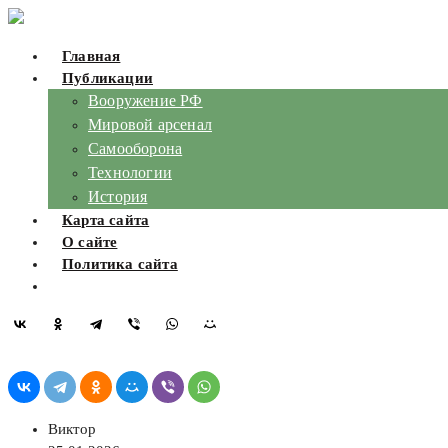
Skip
to
Главная
content
Публикации
Вооружение РФ
Мировой арсенал
Самооборона
Технологии
История
Карта сайта
О сайте
Политика сайта
Виктор