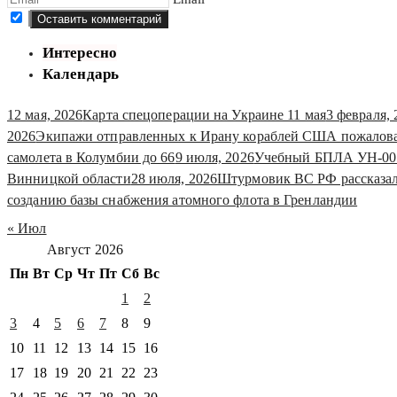
Интересно
Календарь
12 мая, 2026
Карта спецоперации на Украине 11 мая
3 февраля, 
2026
Экипажи отправленных к Ирану кораблей США пожаловал
самолета в Колумбии до 66
9 июля, 2026
Учебный БПЛА УН-001
Винницкой области
28 июля, 2026
Штурмовик ВС РФ рассказал 
созданию базы снабжения атомного флота в Гренландии
« Июл
Август 2026
Пн
Вт
Ср
Чт
Пт
Сб
Вс
1
2
3
4
5
6
7
8
9
10
11
12
13
14
15
16
17
18
19
20
21
22
23