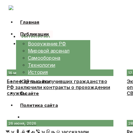
Skip
to
content
Главная
Публикации
Интересно
Календарь
Вооружение РФ
Мировой арсенал
Самооборона
Технологии
История
16 мая, 2026
17
Более 39 тыс. получивших гражданство
Эк
Карта сайта
РФ заключили контракты о прохождении
оп
службы
С
О сайте
Политика сайта
26 июня, 2026
28
Российские военные рассказали
Re