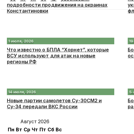
подробности продвижения на окраинах
ук
Константиновки
фл
1 июля, 2026
19
Что известно о БПЛА “Хорнет”, которые
Бо
ВСУ используют для атак на новые
ос
регионы РФ
14 июля, 2026
5 
Новые партии самолетов Су-30СМ2 и
Бо
Су-34 передали ВКС России
ра
Август 2026
Пн
Вт
Ср
Чт
Пт
Сб
Вс