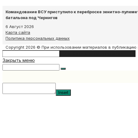
Командование ВСУ приступило к переброске зенитно-пулеме
батальона под Чернигов
6 Август 2026
Карта сайта
Политика персональных данных
Copyright 2026 © При использовании материалов в публикацию 
Search
Type then hit enter to search
this
Закрыть меню
website
Insert