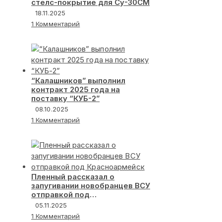
стелс-покрытие для Су-30СМ
18.11.2025
1 Комментарий
“Калашников” выполнил
контракт 2025 года на
поставку “КУБ-2”
08.10.2025
1 Комментарий
Пленный рассказал о
запугивании новобранцев ВСУ
отправкой под
Красноармейск
05.11.2025
1 Комментарий