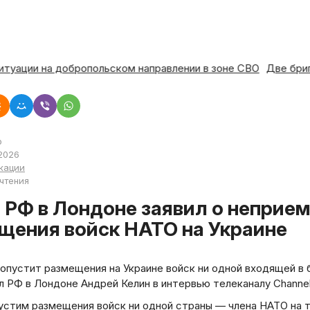
о ситуации на добропольском направлении в зоне СВО
Две б
р
2026
кации
 чтения
щения войск НАТО на Украине
опустит размещения на Украине войск ни одной входящей в 
л РФ в Лондоне Андрей Келин в интервью телеканалу Channel
устим размещения войск ни одной страны — члена НАТО на т