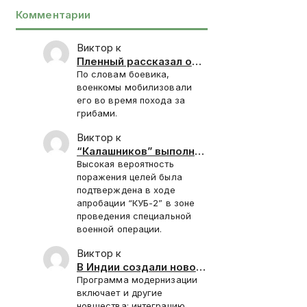
Комментарии
Виктор к
Пленный рассказал о
запугивании
По словам боевика,
новобранцев ВСУ
военкомы мобилизовали
отправкой под
его во время похода за
Красноармейск
грибами.
Виктор к
“Калашников” выполнил
контракт 2025 года на
Высокая вероятность
поставку “КУБ-2”
поражения целей была
подтверждена в ходе
апробации “КУБ-2” в зоне
проведения специальной
военной операции.
Виктор к
В Индии создали новое
стелс-покрытие для
Программа модернизации
Су-30СМ
включает и другие
новшества: интеграцию