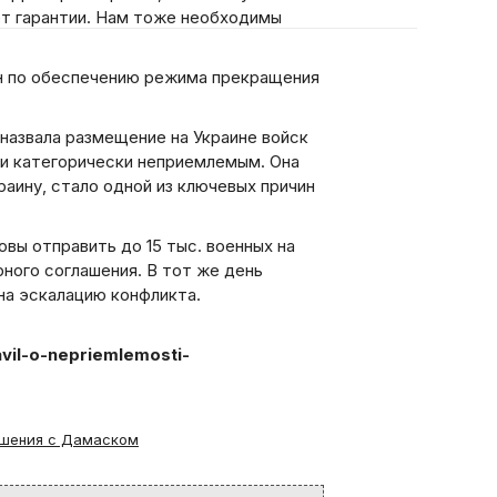
ет гарантии. Нам тоже необходимы
ан по обеспечению режима прекращения
азвала размещение на Украине войск
и категорически неприемлемым. Она
аину, стало одной из ключевых причин
овы отправить до 15 тыс. военных на
ного соглашения. В тот же день
на эскалацию конфликта.
avil-o-nepriemlemosti-
ашения с Дамаском