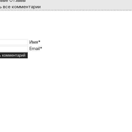
вые Отзывы
 все комментарии
б
Вс
2
Имя*
9
Email*
16
23
30