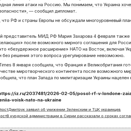
дная линия атаки на Россию. Мы понимаем, что Украина хоч
езопасности», — сообщил дипломат.
, что РФ и страны Европы не обсуждали многоуровневый пл
й представитель МИД РФ Мария Захарова 4 февраля также н
желающих» после возможного мирного соглашения для Росси
что «безудержное расширение» НАТО на Восток, включая Укр
и без решения этого вопроса урегулирование невозможно.
Times 8 января сообщила, что Франция и Великобритания гот
ачестве миротворческого контингента после возможного мир
общила, что план Запада по милитаризации Украины нацелен 
https://iz.ru/2037481/2026-02-05/posol-rf-v-londone-zai
niia-voisk-nato-na-ukraine
пост
Дмитрук заявил об унижении Зеленским и ТЦК украинцев
ост
В курдской администрации в Сирии рассказали о сроках согл