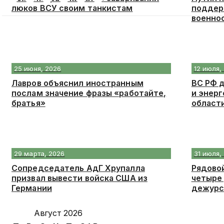
люков ВСУ своим танкистам
поддер
военно
25 июня, 2026
12 июля,
Лавров объяснил иностранным
ВС РФ 
послам значение фразы «работайте,
и энерг
братья»
област
29 марта, 2026
31 июля,
Сопредседатель АдГ Хрупалла
Рядово
призвал вывести войска США из
четыре 
Германии
дежурс
Август 2026