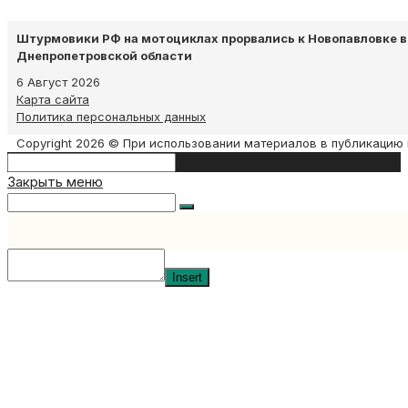
Штурмовики РФ на мотоциклах прорвались к Новопавловке в
Днепропетровской области
6 Август 2026
Карта сайта
Политика персональных данных
Copyright 2026 © При использовании материалов в публикацию 
Search
Type then hit enter to search
this
Закрыть меню
website
Insert