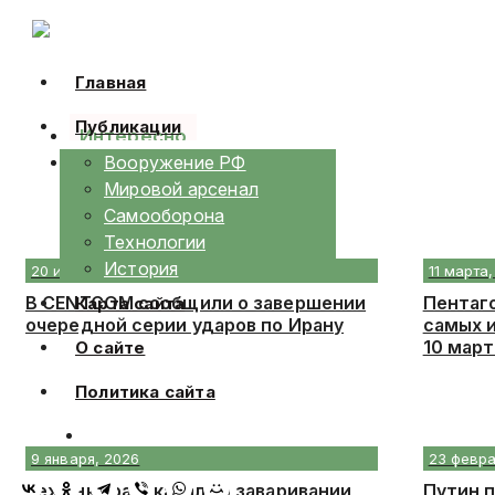
Skip
to
content
Главная
Публикации
Интересно
Календарь
Вооружение РФ
Мировой арсенал
Самооборона
Технологии
История
20 июля, 2026
11 марта
В CENTCOM сообщили о завершении
Пентаг
Карта сайта
очередной серии ударов по Ирану
самых 
10 март
О сайте
Политика сайта
9 января, 2026
23 февра
Беженка рассказала о заваривании
Путин 