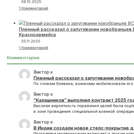
08.10.2025
1 Комментарий
Пленный рассказал о запугивании новобранцев
Красноармейск
05.11.2025
1 Комментарий
Комментарии
Виктор к
Пленный рассказал о запугивании новобр
Красноармейск
По словам боевика, военкомы мобилизовали его 
Виктор к
“Калашников” выполнил контракт 2025 год
Высокая вероятность поражения целей была подт
в зоне проведения специальной военной операции
Виктор к
В Индии создали новое стелс-покрытие 
Программа модернизации включает и другие нов