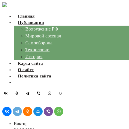
Skip
to
Главная
content
Публикации
Вооружение РФ
Мировой арсенал
Самооборона
Технологии
История
Карта сайта
О сайте
Политика сайта
Виктор