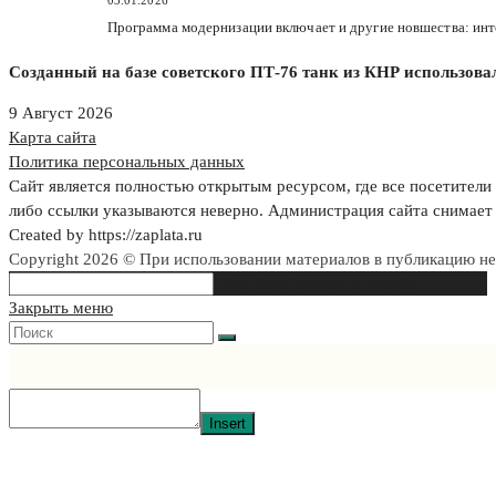
Программа модернизации включает и другие новшества: ин
Созданный на базе советского ПТ-76 танк из КНР использова
9 Август 2026
Карта сайта
Политика персональных данных
Сайт является полностью открытым ресурсом, где все посетители 
либо ссылки указываются неверно. Администрация сайта снимает 
Created by https://zaplata.ru
Copyright 2026 © При использовании материалов в публикацию н
Search
Type then hit enter to search
this
Закрыть меню
website
Insert