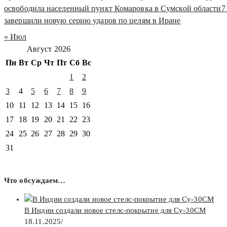
освободила населенный пункт Комаровка в Сумской области
7
завершили новую серию ударов по целям в Иране
« Июл
Август 2026
Пн
Вт
Ср
Чт
Пт
Сб
Вс
1
2
3
4
5
6
7
8
9
10
11
12
13
14
15
16
17
18
19
20
21
22
23
24
25
26
27
28
29
30
31
Что обсуждаем…
В Индии создали новое стелс-покрытие для Су-30СМ
18.11.2025
/