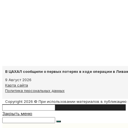
В ЦАХАЛ сообщили о первых потерях в ходе операции в Лива
9 Август 2026
Карта сайта
Политика персональных данных
Copyright 2026 © При использовании материалов в публикацию 
Search
Type then hit enter to search
this
Закрыть меню
website