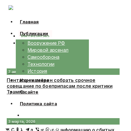
Skip
to
content
Главная
Публикации
Интересно
Календарь
Вооружение РФ
Мировой арсенал
Самооборона
Технологии
История
7 августа, 2026
Пентагон намерен собрать срочное
Карта сайта
совещание по боеприпасам после критики
Трампа
О сайте
Политика сайта
3 марта, 2026
В США подтвердили информацию о сбитых