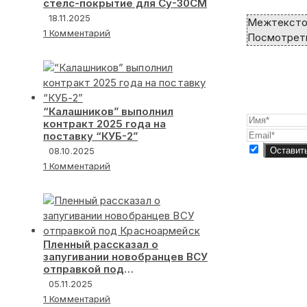
стелс-покрытие для Су-30СМ
articles
18.11.2025
Межтексто
1 Комментарий
Посмотреть
“Калашников” выполнил
контракт 2025 года на
поставку “КУБ-2”
08.10.2025
1 Комментарий
Пленный рассказал о
запугивании новобранцев ВСУ
отправкой под
Красноармейск
05.11.2025
1 Комментарий