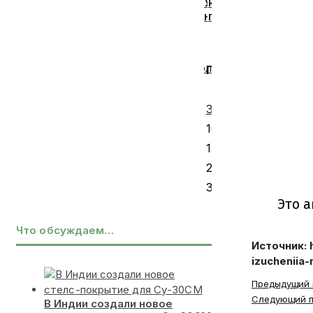
потерь
Украине
композитных
начали
плит
переводить
для
солдат
мебели
«
Август 2026
штурмового
на
Июл
Пн
Вт
Ср
Чт
Пт
С
полка
АПЛ
«Скала»
запустили
1
в
в
3
4
5
6
7
8
другие
Северодвинске
части
10
11
12
13
14
15
ВСУ
17
18
19
20
21
22
24
25
26
27
28
29
31
Что обсуждаем…
Источник: h
izucheniia-
Read
Предыдущий 
more
Следующий п
В Индии создали новое