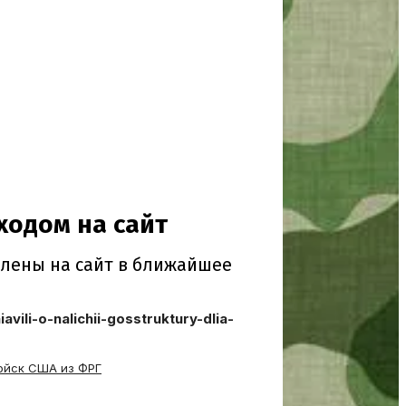
vili-o-nalichii-gosstruktury-dlia-
ойск США из ФРГ