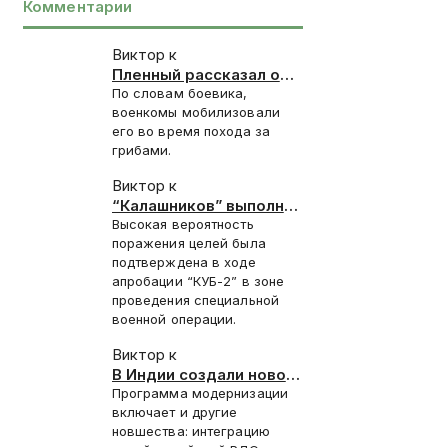
Комментарии
Виктор к
Пленный рассказал о
запугивании
По словам боевика,
новобранцев ВСУ
военкомы мобилизовали
отправкой под
его во время похода за
Красноармейск
грибами.
Виктор к
“Калашников” выполнил
контракт 2025 года на
Высокая вероятность
поставку “КУБ-2”
поражения целей была
подтверждена в ходе
апробации “КУБ-2” в зоне
проведения специальной
военной операции.
Виктор к
В Индии создали новое
стелс-покрытие для
Программа модернизации
Су-30СМ
включает и другие
новшества: интеграцию