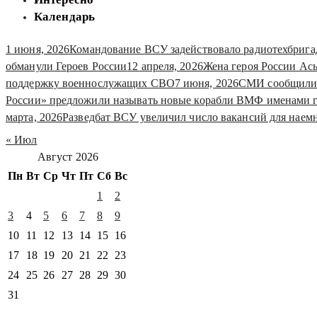
Календарь
1 июня, 2026
Командование ВСУ задействовало радиотехбрига
обманули Героев России
12 апреля, 2026
Жена героя России Ас
поддержку военнослужащих СВО
7 июня, 2026
СМИ сообщили 
России» предложили называть новые корабли ВМФ именами 
марта, 2026
Разведбат ВСУ увеличил число вакансий для наемн
« Июл
Август 2026
Пн
Вт
Ср
Чт
Пт
Сб
Вс
1
2
3
4
5
6
7
8
9
10
11
12
13
14
15
16
17
18
19
20
21
22
23
24
25
26
27
28
29
30
31