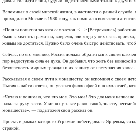
давала сил идти в бой, будучи подготовленными только к двум ис
Вспоминая о своей мирской жизни, в частности о ранней службе,
проходили в Москве в 1980 году, как помогал в выявлении агент
«Пошли попытки захвата самолетов. <…> [Встречались] работники 
было захватить грамотно, вовремя, или когда у них связь происх
живым не достаться. Нужно было очень быстро действовать, чтобы
Сейчас, по его мнению, Россия должна обратиться к своим ключев
пор недоступна сила ее духа. Он добавил, что жить без воинско
безопасность мирных граждан и их защиту от наступления хаоса.
Рассказывая о своем пути к монашеству, он вспомнил о своем дет
Пытаясь найти ответы, он увлекся философией и психологией, кото
«Читаю и понимаю, что это мое. Это мое! Это для меня написано. 
начал за руку вести. У меня путь все равно такой, знаете, несем
монашестве», — подытожил свой рассказ он.
Проект, в рамках которого Угрюмов побеседовал с Ярцевым, созда
страной.