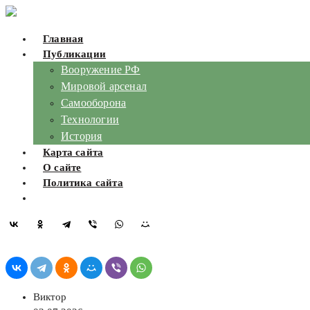
Skip
to
Главная
content
Публикации
Вооружение РФ
Мировой арсенал
Самооборона
Технологии
История
Карта сайта
О сайте
Политика сайта
Виктор