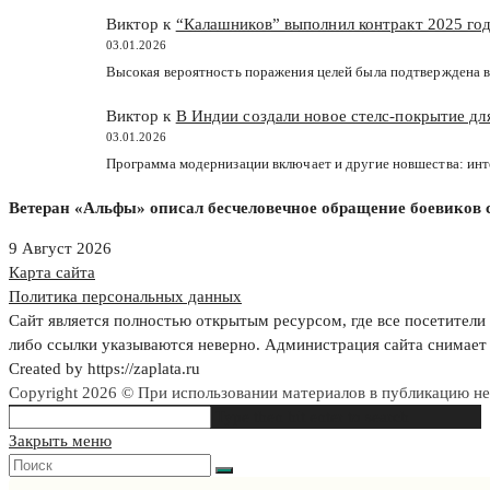
Виктор к
“Калашников” выполнил контракт 2025 год
03.01.2026
Высокая вероятность поражения целей была подтверждена в
Виктор к
В Индии создали новое стелс-покрытие д
03.01.2026
Программа модернизации включает и другие новшества: ин
Ветеран «Альфы» описал бесчеловечное обращение боевиков 
9 Август 2026
Карта сайта
Политика персональных данных
Сайт является полностью открытым ресурсом, где все посетители 
либо ссылки указываются неверно. Администрация сайта снимает 
Created by https://zaplata.ru
Copyright 2026 © При использовании материалов в публикацию н
Search
Type then hit enter to search
this
Закрыть меню
website