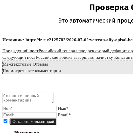
Источник: https://iz.ru/2125782/2026-07-02/veteran-alfy-opisal-b
Read
Предыдущий пост
Российский генерал предрек скорый дефицит о
more
Следующий пост
Российские войска завершают зачистку Констан
Межтекстовые Отзывы
articles
Посмотреть все комментарии
Имя*
Email*
Интересно