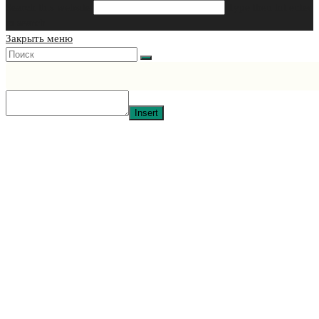
Search this website
Type then hit enter
to search
Закрыть меню
Insert