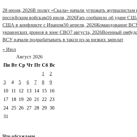
28 июня, 2026
В полку «Скала» начали угрожать журналистам 
российским войскам
16 июля, 2026
Fars сообщило об ударе СШ
США в конфликте с Ираном
30 апреля, 2026
Командование ВСУ
украинских дронов в зоне СВО
7 августа, 2026
Военный омбудс
ВСУ начали подрабатывать в такси из-за низких зарплат
« Июл
Август 2026
Пн
Вт
Ср
Чт
Пт
Сб
Вс
1
2
3
4
5
6
7
8
9
10
11
12
13
14
15
16
17
18
19
20
21
22
23
24
25
26
27
28
29
30
31
Что обсуждаем…