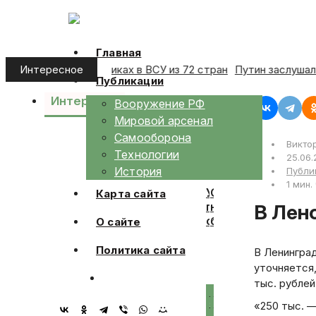
Skip
to
content
Главная
 о почти 16 тыс. наемниках в ВСУ из 72 стран
Путин заслу
Интересное
Публикации
Интересно
Календарь
Вооружение РФ
Мировой арсенал
Самооборона
Викто
25
24
Технологии
25.06.
мая,
июня,
История
Публи
2026
2026
1 мин.
Украинский
Созданный
Карта сайта
пограничник
на
В Ле
с
базе
О сайте
22-
советского
летней
ПТ-76
Политика сайта
В Ленингра
выслугой
танк
уточняется
призвал
из
тыс. рублей
сослуживцев
КНР
25
31
января,
июля,
сдаваться
использовали
«250 тыс. 
2026
2026