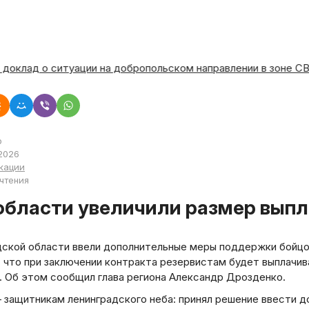
шал доклад о ситуации на добропольском направлении в зон
р
2026
кации
 чтения
нобласти увеличили размер вып
дской области ввели дополнительные меры поддержки бойцов
, что при заключении контракта резервистам будет выплачи
. Об этом сообщил глава региона Александр Дрозденко.
— защитникам ленинградского неба: принял решение ввести 