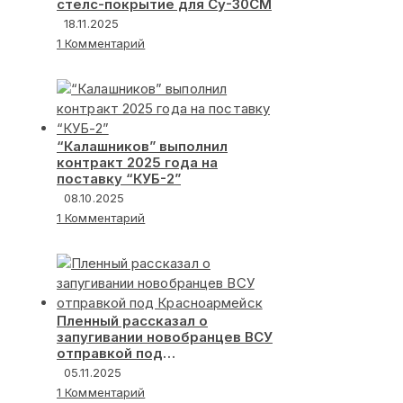
стелс-покрытие для Су-30СМ
18.11.2025
1 Комментарий
“Калашников” выполнил
контракт 2025 года на
поставку “КУБ-2”
08.10.2025
1 Комментарий
Пленный рассказал о
запугивании новобранцев ВСУ
отправкой под
Красноармейск
05.11.2025
1 Комментарий