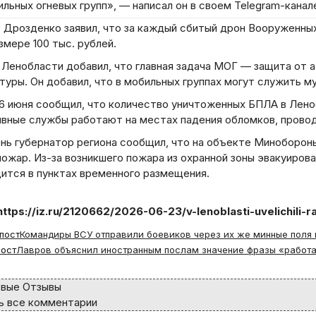
льных огневых групп», — написал он в своем Telegram-канал
 Дрозденко заявил, что за каждый сбитый дрон Вооруженных
змере 100 тыс. рублей.
Ленобласти добавил, что главная задача МОГ — защита от а
уры. Он добавил, что в мобильных группах могут служить му
6 июня сообщил, что количество уничтоженных БПЛА в Леноб
ивные службы работают на местах падения обломков, прово
ень губернатор региона сообщил, что на объекте Миноборо
ожар. Из-за возникшего пожара из охранной зоны эвакуиров
дится в пунктах временного размещения.
https://iz.ru/2120662/2026-06-23/v-lenoblasti-uvelichili
пост
Командиры ВСУ отправили боевиков через их же минные поля
ост
Лавров объяснил иностранным послам значение фразы «работа
вые Отзывы
 все комментарии