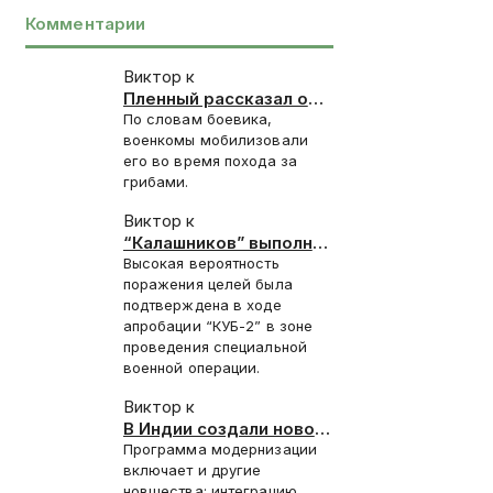
Комментарии
Виктор к
Пленный рассказал о
запугивании
По словам боевика,
новобранцев ВСУ
военкомы мобилизовали
отправкой под
его во время похода за
Красноармейск
грибами.
Виктор к
“Калашников” выполнил
контракт 2025 года на
Высокая вероятность
поставку “КУБ-2”
поражения целей была
подтверждена в ходе
апробации “КУБ-2” в зоне
проведения специальной
военной операции.
Виктор к
В Индии создали новое
стелс-покрытие для
Программа модернизации
Су-30СМ
включает и другие
новшества: интеграцию