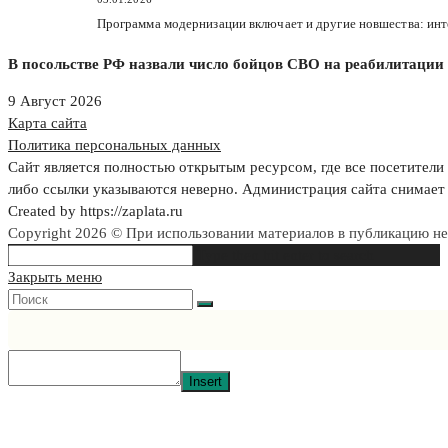
Программа модернизации включает и другие новшества: ин
В посольстве РФ назвали число бойцов СВО на реабилитации 
9 Август 2026
Карта сайта
Политика персональных данных
Сайт является полностью открытым ресурсом, где все посетители 
либо ссылки указываются неверно. Администрация сайта снимает 
Created by https://zaplata.ru
Copyright 2026 © При использовании материалов в публикацию н
Search
Type then hit enter to search
this
Закрыть меню
website
Insert