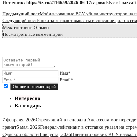
Источник: https://iz.ru/2116659/2026-06-17/v-posolstve-rf-nazvali-c
Read
Предыдущий пост
Мобилизованные ВСУ убили инструкторов на по
more
Следующий пост
Банки затягивают выплаты и списание долгов с
Межтекстовые Отзывы
articles
Посмотреть все комментарии
Имя*
Email*
Интересно
Календарь
7 февраля, 2026
Стрелявший в генерала Алексеева мог переоде
гранат
5 мая, 2026
Генерал-лейтенант в отставке указал на стр
Сумской области
1 августа, 2026
Пленный боевик ВСУ назвал 