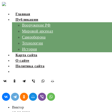
Skip
to
Главная
content
Публикации
Вооружение РФ
Мировой арсенал
Самооборона
Технологии
История
Карта сайта
О сайте
Политика сайта
Виктор