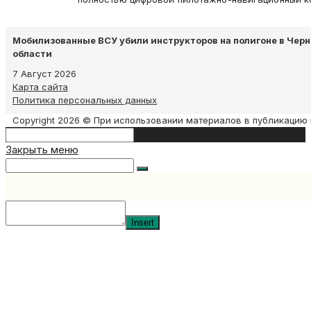
Мобилизованные ВСУ убили инструкторов на полигоне в Чер
области
7 Август 2026
Карта сайта
Политика персональных данных
Copyright 2026 © При использовании материалов в публикацию 
Search
Type then hit enter to search
this
Закрыть меню
website
Insert