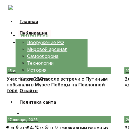
Skip
to
content
Главная
Публикации
Интересно
Календарь
Вооружение РФ
Мировой арсенал
Самооборона
Технологии
История
15 июня, 2026
1
Участники СВО после встречи с Путиным
В
Карта сайта
побывали в Музее Победы на Поклонной
«
горе
О сайте
Политика сайта
17 января, 2026
2
Сержант Абрамов при эвакуации раненых
В