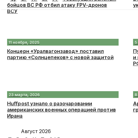
бойцов ВС РФ отбил атаку FPV-дронов
у
ВСУ
11 ноября, 2025
5
Концерн «Уралвагонзавод» поставил
П
партию «Солнцепеков» с новой защитой
и
Р
23 марта, 2026
8
Huffpost узнало о разочаровании
А
американских военных операцией против
г
Ирана
Август 2026