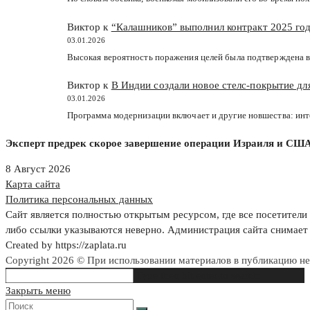
Виктор к
“Калашников” выполнил контракт 2025 год
03.01.2026
Высокая вероятность поражения целей была подтверждена в
Виктор к
В Индии создали новое стелс-покрытие д
03.01.2026
Программа модернизации включает и другие новшества: ин
Эксперт предрек скорое завершение операции Израиля и СШ
8 Август 2026
Карта сайта
Политика персональных данных
Сайт является полностью открытым ресурсом, где все посетители 
либо ссылки указываются неверно. Администрация сайта снимает 
Created by https://zaplata.ru
Copyright 2026 © При использовании материалов в публикацию н
Search
Type then hit enter to search
this
Закрыть меню
website