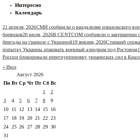
Интересно
Календарь
21 апреля, 2026
СМИ сообщили о вандализме израильского вое
боевиков
20 июля, 2026
В CENTCOM сообщили о завершении оч
бригады на границе с Украиной
19 января, 2026
Старший сержа
попытку Украины атаковать военный аэродром под Ростовом
1
России блокировали перегруппировку украинских сил в Кра
« Июл
Август 2026
Пн
Вт
Ср
Чт
Пт
Сб
Вс
1
2
3
4
5
6
7
8
9
10
11
12
13
14
15
16
17
18
19
20
21
22
23
24
25
26
27
28
29
30
31