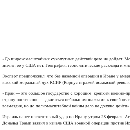
«До широкомасштабных сухопутных действий дело не дойдет. Мощ
значит, ее у США нет. География, геополитические расклады и 
Эксперт предположил, что без наземной операции в Иране у амер
высокий моральный дух КСИР (Корпус стражей исламской револю
«Иран — это большое государство с хорошим, крепким военно-п
страну постепенно — двигаться небольшим шажками к своей цели.
возмездия, но до полномасштабной войны дело не должно дойти»
Израиль нанес превентивный удар по Ирану утром 28 февраля. Аге
Дональд Трамп заявил о начале США военной операции против Ир