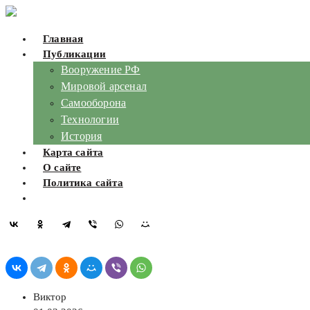
Skip
to
Главная
content
Публикации
Вооружение РФ
Мировой арсенал
Самооборона
Технологии
История
Карта сайта
О сайте
Политика сайта
Виктор