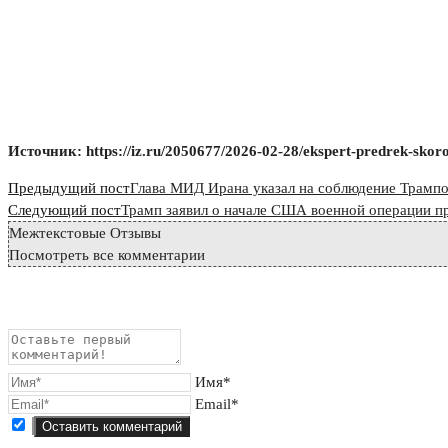
Источник: https://iz.ru/2050677/2026-02-28/ekspert-predrek-skoroe-
Read
Предыдущий пост
Глава МИД Ирана указал на соблюдение Трамп
more
Следующий пост
Трамп заявил о начале США военной операции п
Межтекстовые Отзывы
articles
Посмотреть все комментарии
Имя*
Email*